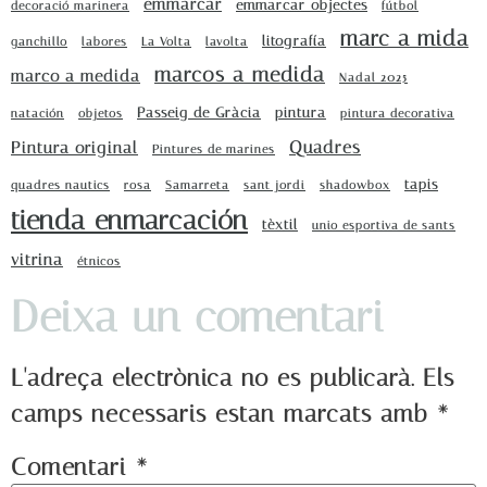
emmarcar
emmarcar objectes
decoració marinera
fútbol
marc a mida
litografía
ganchillo
labores
La Volta
lavolta
marcos a medida
marco a medida
Nadal 2025
Passeig de Gràcia
pintura
natación
objetos
pintura decorativa
Quadres
Pintura original
Pintures de marines
tapis
quadres nautics
rosa
Samarreta
sant jordi
shadowbox
tienda enmarcación
tèxtil
unio esportiva de sants
vitrina
étnicos
Deixa un comentari
L'adreça electrònica no es publicarà.
Els
camps necessaris estan marcats amb
*
Comentari
*