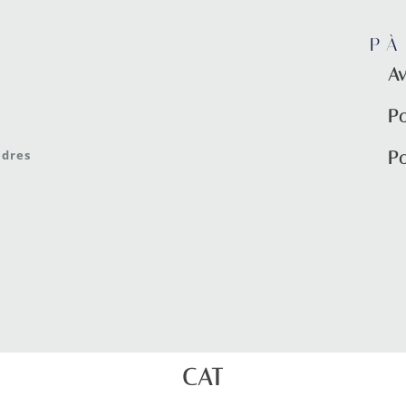
PÀ
Av
Po
Po
adres
CAT