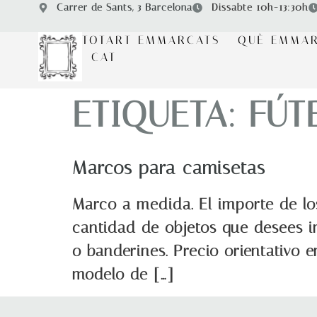
Carrer de Sants, 3 Barcelona
Dissabte 10h-13:30h
TOTART EMMARCATS
QUÈ EMMA
CAT
ETIQUETA:
FÚT
Marcos para camisetas
Marco a medida. El importe de l
cantidad de objetos que desees in
o banderines. Precio orientativo 
modelo de […]