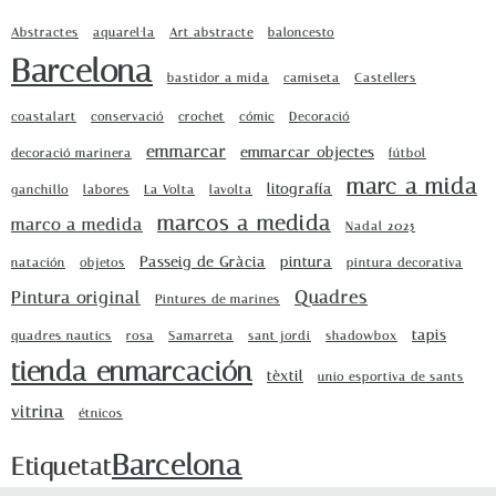
Abstractes
aquarel·la
Art abstracte
baloncesto
Barcelona
bastidor a mida
camiseta
Castellers
coastalart
conservació
crochet
cómic
Decoració
emmarcar
emmarcar objectes
decoració marinera
fútbol
marc a mida
litografía
ganchillo
labores
La Volta
lavolta
marcos a medida
marco a medida
Nadal 2025
Passeig de Gràcia
pintura
natación
objetos
pintura decorativa
Quadres
Pintura original
Pintures de marines
tapis
quadres nautics
rosa
Samarreta
sant jordi
shadowbox
tienda enmarcación
tèxtil
unio esportiva de sants
vitrina
étnicos
Barcelona
Etiquetat