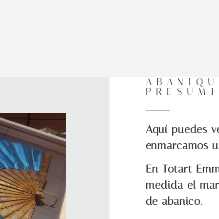
ABANIQU
PRESUMI
Aquí puedes v
enmarcamos un
En Totart Emm
medida el mar
de abanico.