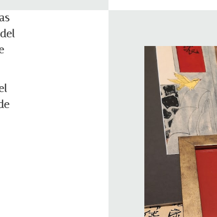
as
 del
e
el
de