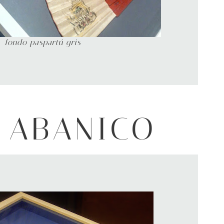
fondo paspartú gris
 ABANICO