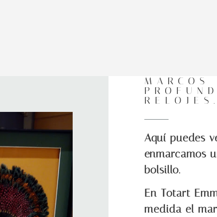
MARCOS
PROFUND
RELOJES
Aquí puedes v
enmarcamos un
bolsillo.
En Totart Emm
medida el mar