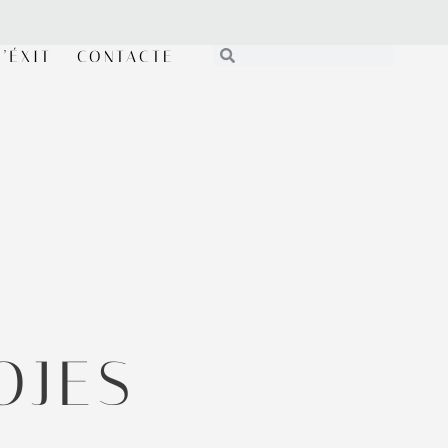
’ÉXIT
CONTACTE
OJES