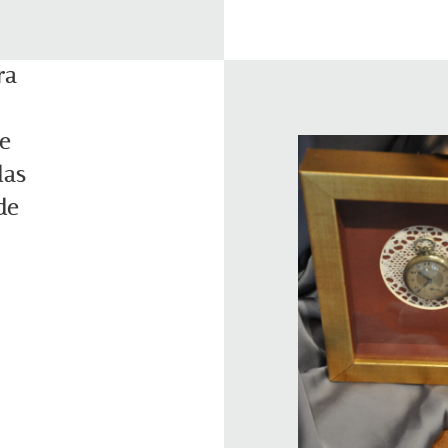
ra
e
das
de