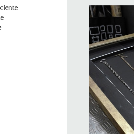
ciente
de
e