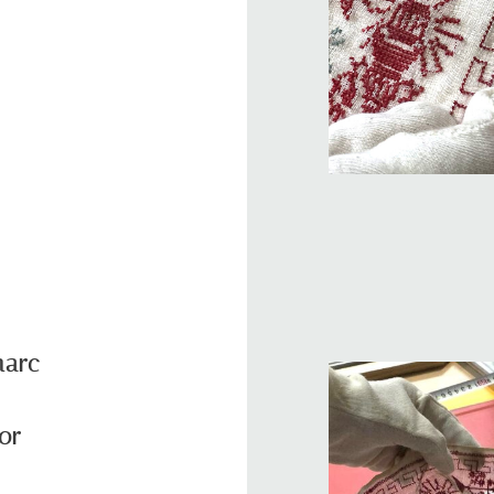
marc
lor