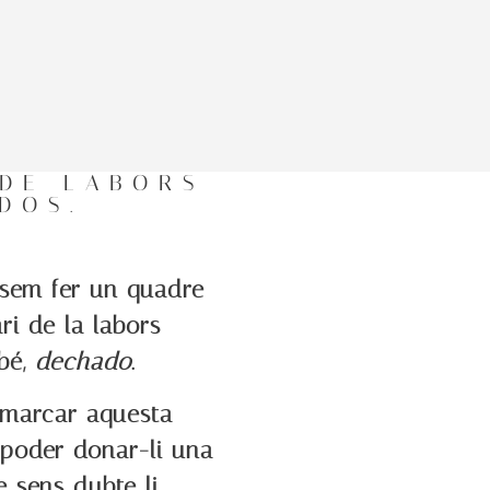
DE LABORS
DOS.
sem fer un quadre
i de la labors
bé,
dechado
.
mmarcar aquesta
 poder donar-li una
e sens dubte li