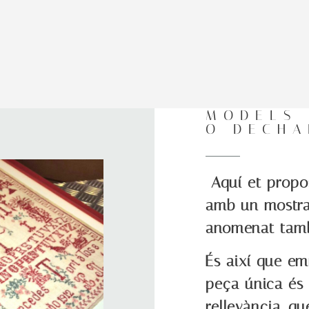
MODELS 
O DECHA
Aquí et propo
amb un mostrar
anomenat tam
És així que e
peça única és
rellevància, qu