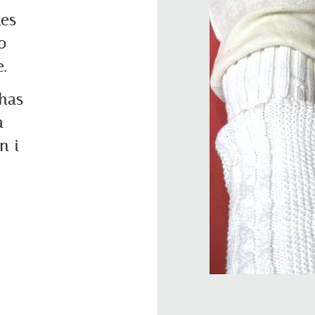
les
o
.
 has
a
n i