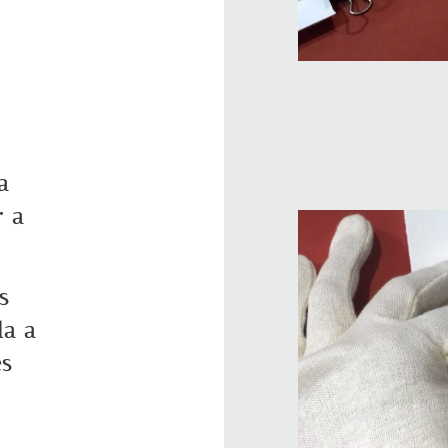
a
r a
s
da a
es