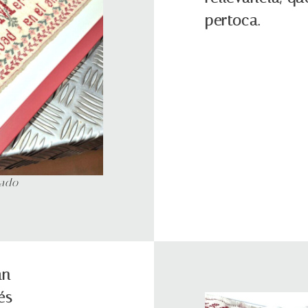
pertoca.
hado
an
és