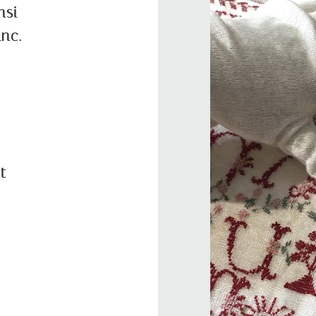
nsi
nc.
t