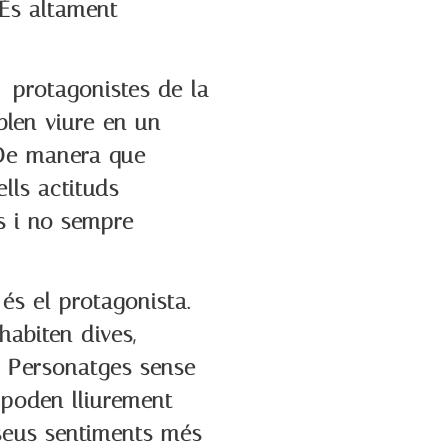
 És altament
s protagonistes de la
blen viure en un
 De manera que
lls actituds
s i no sempre
 és el protagonista.
habiten dives,
. Personatges sense
poden lliurement
seus sentiments més