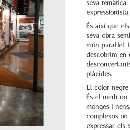
seva temàtica.
expressionista.
És així que el
seva obra sem
món paral·lel.
descobrim en e
desconcertant
plàcides.
El color negre
És el medi on 
monges i nens
complexos on 
expressar els 