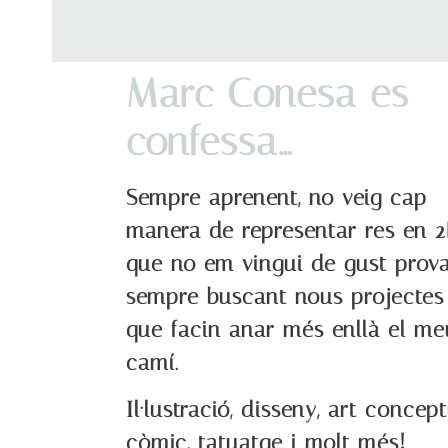
Marc Conesa es
confessa…
Sempre aprenent, no veig cap
manera de representar res en 
que no em vingui de gust prova
sempre buscant nous projectes
que facin anar més enllà el me
camí.
Il·lustració, disseny, art concept
còmic, tatuatge i molt més!