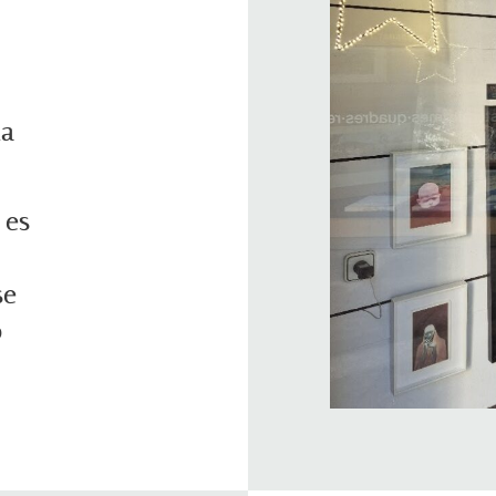
la
 es
se
ó