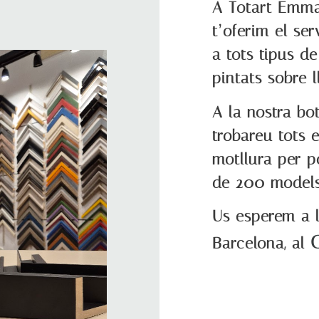
A Totart Emma
t’oferim el se
a tots tipus 
pintats sobre l
A la nostra bo
trobareu tots 
motllura per p
de 200 models
Us esperem a l
C
Barcelona, al