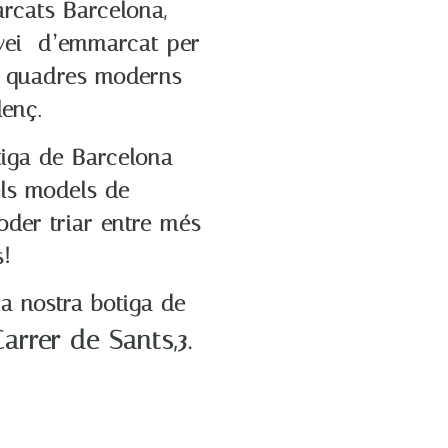
rcats Barcelona,
rvei d’emmarcat per
de quadres moderns
lenç.
tiga de Barcelona
els models de
oder triar entre més
!
a nostra botiga de
arrer de Sants,3.