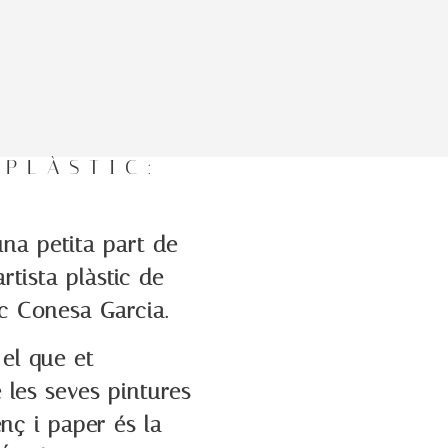
 PLÀSTIC:
na petita part de
artista plàstic de
c Conesa Garcia.
 el que et
les seves pintures
lenç i paper és la