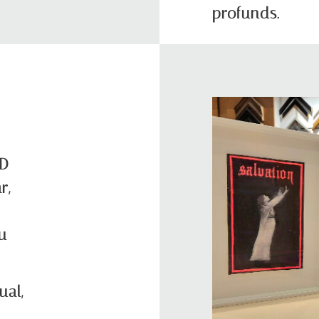
profunds.
2D
r,
u
ual,