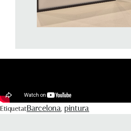
Barcelona
pintura
Etiquetat
,