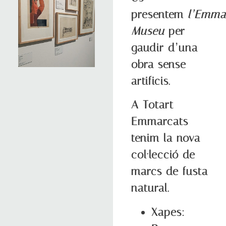
presentem
l’Emma
Museu
per
gaudir d’una
obra sense
artificis.
A Totart
Emmarcats
tenim la nova
col·lecció de
marcs de fusta
natural.
Xapes: