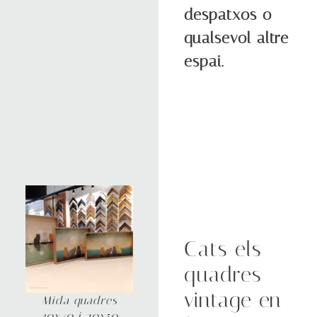
despatxos o
qualsevol altre
espai.
Cats els
quadres
vintage en
Mida quadres
30x40 i 20x50