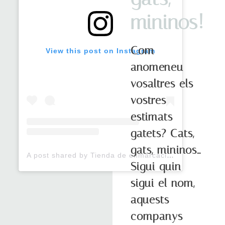
mininos!
Com
View this post on Instagram
anomeneu
vosaltres els
vostres
estimats
gatets? Cats,
gats, mininos…
A post shared by Tienda de enmarcación en BCN (@totart.marcosparacuadros)
Sigui quin
sigui el nom,
aquests
companys