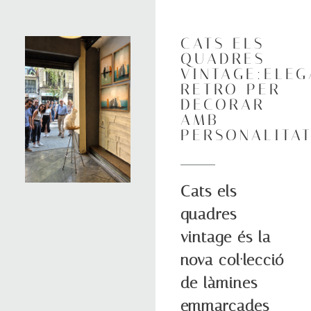
CATS ELS
QUADRES
VINTAGE:ELEG
RETRO PER
DECORAR
AMB
PERSONALITAT
Cats els
quadres
vintage és la
nova col·lecció
de làmines
emmarcades